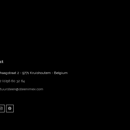
ct
haagstraat 2 - 9771 Kruishoutem - Belgium
2 (0)56 60 32 64
tuursteen@steenimex.com
ebook
Instagram
Pinterest