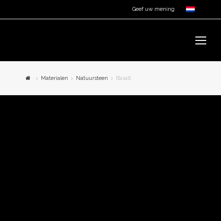
Geef uw mening
Op
Mo
Me
Materialen
Natuursteen
Basalt