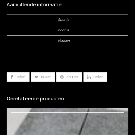
Aanvullende informatie
Land herkomst
Spanje
Oppervlaktebewerkingen
naam1
Toepassingen
Keuken
Deel dit
Delen
Tweet
Pin Het
Delen
Gerelateerde producten