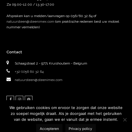
Za 09.00-12.00 / 13.30-17.00
Afspraken kan u melden/aanvragen op 056/60.32.64 of
natuursteen@steenimex.com
(om praktische redenen best uw mobiel
nummer vermelden)
Contact
Schaagstraat 2 - 9771 Kruishoutem - Belgium
+32 (0)56 60 32 64
natuursteen@steenimex.com
Facebook
Instagram
Pinterest
We gebruiken cookies om ervoor te zorgen dat onze website
zo soepel mogelijk draait. Als je doorgaat met het gebruiken
van de website, gaan we er vanuit dat je ermee instemt.
Hosting door Siohosting | Webdesign door Sinergio
Accepteren
Privacy policy