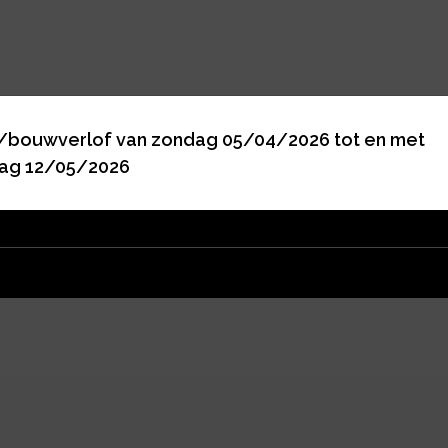
bruiken verklaar ik me akkoord met de verwerking van mijn gegevens door deze we
/bouwverlof van zondag 05/04/2026 tot en met
ag 12/05/2026