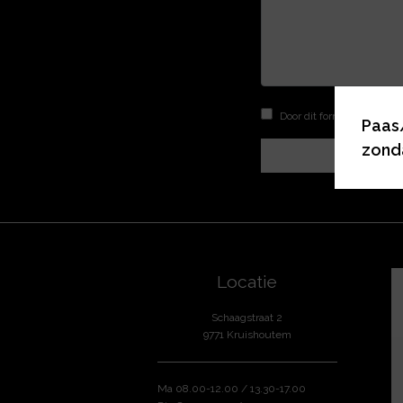
Door dit formulier te ge
Paas
zond
Locatie
Schaagstraat 2
9771 Kruishoutem
Ma 08.00-12.00 / 13.30-17.00