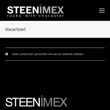
O
Mo
M
Kwartsiet
Geen producten gevonden die aan je selectie voldoen.