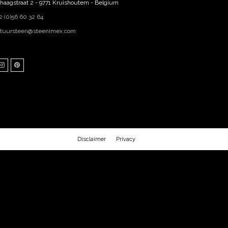
haagstraat 2 - 9771 Kruishoutem - Belgium
2 (0)56 60 32 64
tuursteen@steenimex.com
ebook
Instagram
Pinterest
Disclaimer
Privacy