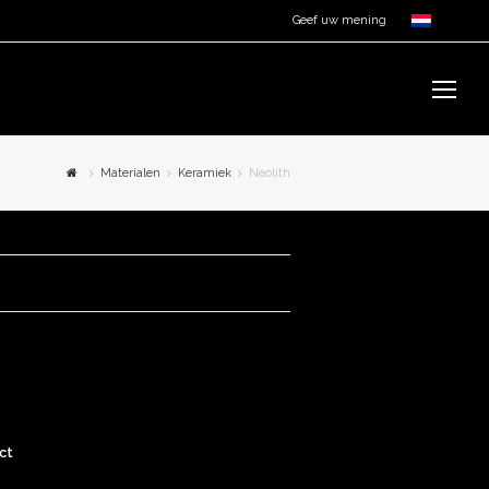
Geef uw mening
Op
Mo
Me
Materialen
Keramiek
Neolith
ct