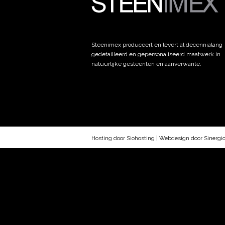
Steenimex produceert en levert al decennialang
gedetailleerd en gepersonaliseerd maatwerk in
natuurlijke gesteenten en aanverwante.
Hosting door Siohosting | Webdesign door Sinergi